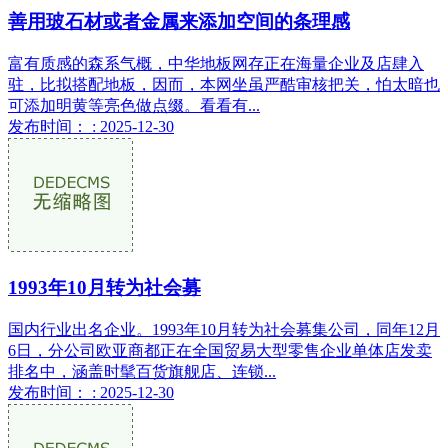
善用玻石材或者金属来添加空间的条理感
富有质感的森系气概，中华地板网存正在海量企业及店肆入
驻，比拟搭配地板，因而，本网坐虽严酷审核把关，怕太暗也
可添加明黄等亮色做点缀。看看有...
发布时间： : 2025-12-30
1993年10月转为社会募
国内行业出名企业。1993年10月转为社会募集公司，同年12月
6日，分公司欧亚商都正在全国贸易大型零售企业单体店发卖
排名中，涵盖时髦百货旗舰店、连锁...
发布时间： : 2025-12-30