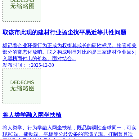
取该市此现的建材行业扬尘扰平易近等共性问题
标记着企业环保行为正成为权衡其成长的硬性标尺。接管相关
部分的常态化放哨。取之构成明显对比的是三家建材企业因列
入黑榜而付出的价格。面对结合...
发布时间： : 2025-12-30
将人类学融入网坐扶植
将人类学、行为学融入网坐扶植，既品牌调性全球同一，可实
现PC端、挪动端、平板等分歧设备的完满呈现。打制兼具适