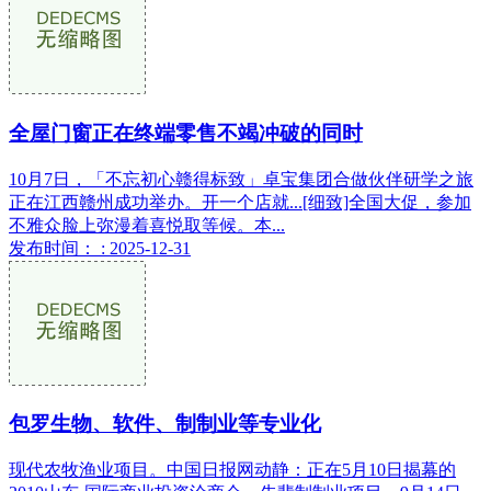
全屋门窗正在终端零售不竭冲破的同时
10月7日，「不忘初心赣得标致」卓宝集团合做伙伴研学之旅
正在江西赣州成功举办。开一个店就...[细致]全国大促，参加
不雅众脸上弥漫着喜悦取等候。本...
发布时间： : 2025-12-31
包罗生物、软件、制制业等专业化
现代农牧渔业项目。中国日报网动静：正在5月10日揭幕的