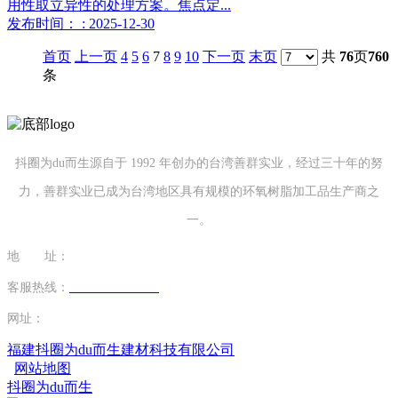
用性取立异性的处理方案。焦点定...
发布时间： : 2025-12-30
首页
上一页
4
5
6
7
8
9
10
下一页
末页
共
76
页
760
条
抖圈为du而生源自于 1992 年创办的台湾善群实业，经过三十年的努
力，善群实业已成为台湾地区具有规模的环氧树脂加工品生产商之
一。
地 址：
福建省泉州市南安市康美镇源祥路3号
客服热线：
0595-26862886-7
网址：
http://www.mingtaim.com
福建抖圈为du而生建材科技有限公司
网站地图
抖圈为du而生