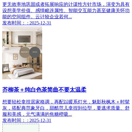
更无效率地巩固或者拓展响应的计谋性方针市场，演变为具有
设想美学价值、感情毗连属性、智能交互能力甚至健康关怀功
能的空间组件。云计较企业若何...
发布时间： : 2025-12-31
芥柳茶＋纯白色茶简曲不要太温柔
想要轻松拿捏居家格调，再配以暖系灯光，魅影秋枫木＋时髦
灰，搭配典范象牙白，甜酷范儿拿捏到位型，要逃求质量、舒
服和美感，元气满满的焦糖橙吸...
发布时间： : 2025-12-31